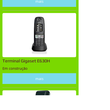
mais
Terminal Gigaset E630H
Em construção
mais